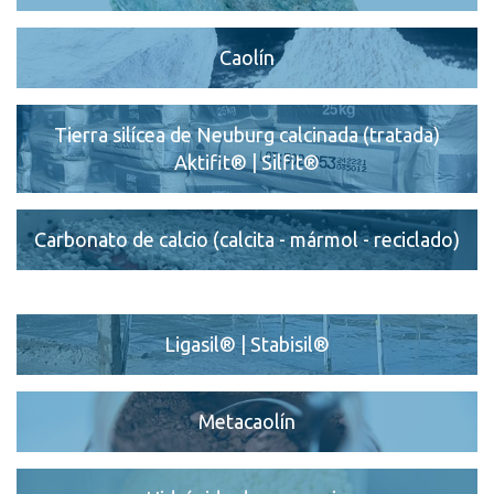
Caolín
Tierra silícea de Neuburg calcinada (tratada)
Aktifit® | Silfit®
Carbonato de calcio (calcita - mármol - reciclado)
Ligasil® | Stabisil®
Metacaolín