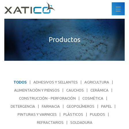
Buscar
ES
DE
Xatico
FR
Productos
Quiénes somos
EN
Política corporativa
Política medioambiental
Derechos humanos
Código de conducta
TODOS
ADHESIVOS Y SELLANTES
AGRICULTURA
Industrias
ALIMENTACIÓN Y PIENSOS
CAUCHOS
CERÁMICA
CONSTRUCCIÓN - PERFORACIÓN
COSMÉTICA
Productos
DETERGENCIA
FARMACIA
GEOPOLÍMEROS
PAPEL
PINTURAS Y VARNICES
PLÁSTICOS
PULIDOS
Socios
REFRACTARIOS
SOLDADURA