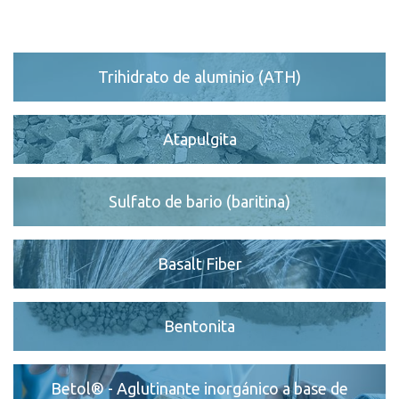
Contacto
Localidades
Trihidrato de aluminio (ATH)
Formulario de contacto
Personas de contacto
Atapulgita
Sulfato de bario (baritina)
Basalt Fiber
Bentonita
Betol® - Aglutinante inorgánico a base de