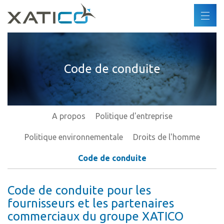
Recherche
FR
DE
Xatico
ES
Code de conduite
A propos
EN
Politique d'entreprise
Politique environnementale
Droits de l'homme
A propos
Politique d'entreprise
Code de conduite
Politique environnementale
Droits de l'homme
Industries
Code de conduite
Produits
Code de conduite pour les
fournisseurs et les partenaires
Partenaires
commerciaux du groupe XATICO