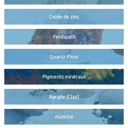
Oxide de zinc
Feldspath
Quartz Flour
Pigments minéraux
Aargile (Clay)
Alumine