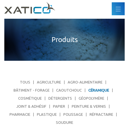
Recherche
FR
DE
Xatico
ES
Produits
A propos
EN
Politique d'entreprise
Politique environnementale
Droits de l'homme
Code de conduite
TOUS
AGRICULTURE
AGRO-ALIMENTAIRE
Industries
BÂTIMENT - FORAGE
CAOUTCHOUC
CÉRAMIQUE
COSMÉTIQUE
DÉTERGENTS
GÉOPOLYMÈRE
Produits
JOINT & ADHÉSIF
PAPIER
PEINTURE & VERNIS
PHARMACIE
PLASTIQUE
POLISSAGE
RÉFRACTAIRE
Partenaires
SOUDURE