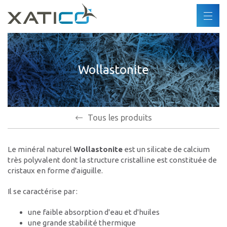
Recherche
FR
DE
Xatico
ES
Wollastonite
A propos
EN
Politique d'entreprise
Politique environnementale
Droits de l'homme
Tous les produits
Code de conduite
Le minéral naturel
Wollastonite
est un silicate de calcium
Industries
très polyvalent dont la structure cristalline est constituée de
cristaux en forme d'aiguille.
Produits
Il se caractérise par :
Partenaires
une faible absorption d'eau et d'huiles
une grande stabilité thermique