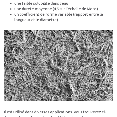
une faible solubilité dans l'eau
Contact
une dureté moyenne (4,5 sur l'échelle de Mohs)
un coefficient de forme variable (rapport entre la
Sites d’implantation
longueur et le diamètre).
Formulaire de contact
Interlocuteurs
Il est utilisé dans diverses applications. Vous trouverez ci-