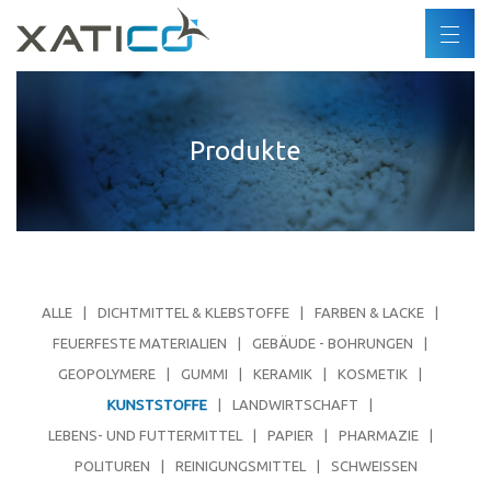
Suchen
DE
FR
Xatico
ES
Produkte
Über uns
EN
Unternehmenspolitik
Umweltpolitik
Menschenrechte
Verhaltenskodex
ALLE
DICHTMITTEL & KLEBSTOFFE
FARBEN & LACKE
Industrien
FEUERFESTE MATERIALIEN
GEBÄUDE - BOHRUNGEN
GEOPOLYMERE
GUMMI
KERAMIK
KOSMETIK
Produkte
KUNSTSTOFFE
LANDWIRTSCHAFT
LEBENS- UND FUTTERMITTEL
PAPIER
PHARMAZIE
Partner
POLITUREN
REINIGUNGSMITTEL
SCHWEISSEN