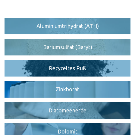
Kontakt
Standorte
Aluminiumtrihydrat (ATH)
Kontaktformular
Ansprechpartner
Bariumsulfat (Baryt)
Recyceltes Ruß
Zinkborat
Diatomeenerde
Dolomit