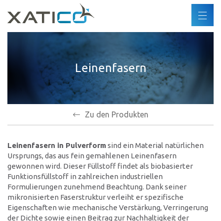
Suchen
DE
FR
Xatico
ES
Leinenfasern
Über uns
EN
Unternehmenspolitik
Umweltpolitik
Menschenrechte
Zu den Produkten
Verhaltenskodex
Leinenfasern in Pulverform
sind ein Material natürlichen
Industrien
Ursprungs, das aus fein gemahlenen Leinenfasern
gewonnen wird. Dieser Füllstoff findet als biobasierter
Produkte
Funktionsfüllstoff in zahlreichen industriellen
Formulierungen zunehmend Beachtung. Dank seiner
mikronisierten Faserstruktur verleiht er spezifische
Partner
Eigenschaften wie mechanische Verstärkung, Verringerung
der Dichte sowie einen Beitrag zur Nachhaltigkeit der