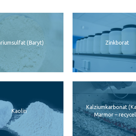
riumsulfat (Baryt)
Zinkborat
Kalziumkarbonat (Kal
Kaolin
Marmor – recycel