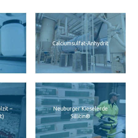
Calciumsulfat-Anhydrit
zit –
Neuburger Kieselerde
t)
Sillitin®