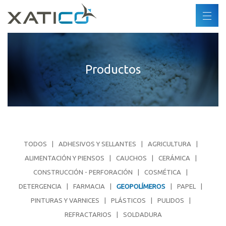
Buscar
ES
DE
Xatico
FR
Productos
Quiénes somos
EN
Política corporativa
Política medioambiental
Derechos humanos
Código de conducta
TODOS
ADHESIVOS Y SELLANTES
AGRICULTURA
Industrias
ALIMENTACIÓN Y PIENSOS
CAUCHOS
CERÁMICA
CONSTRUCCIÓN - PERFORACIÓN
COSMÉTICA
Productos
DETERGENCIA
FARMACIA
GEOPOLÍMEROS
PAPEL
PINTURAS Y VARNICES
PLÁSTICOS
PULIDOS
Socios
REFRACTARIOS
SOLDADURA