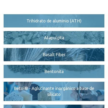
Contacto
Localidades
Trihidrato de aluminio (ATH)
Formulario de contacto
Personas de contacto
Atapulgita
Basalt Fiber
Bentonita
Betol® - Aglutinante inorgánico a base de
silicato