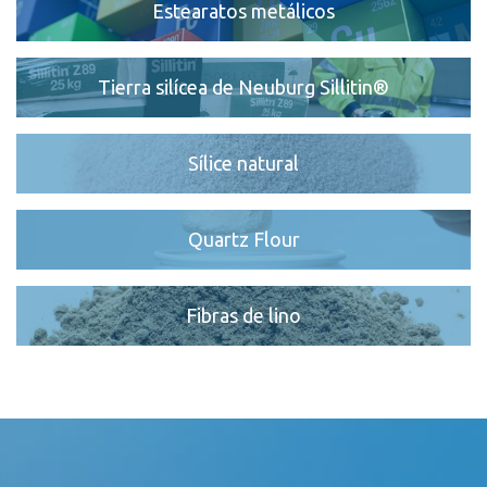
Estearatos metálicos
Tierra silícea de Neuburg Sillitin®
Sílice natural
Quartz Flour
Fibras de lino