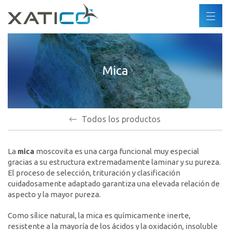
Buscar
ES
DE
Xatico
FR
Mica
Quiénes somos
EN
Política corporativa
Política medioambiental
Derechos humanos
Todos los productos
Código de conducta
La
mica
moscovita es una carga funcional muy especial
Industrias
gracias a su estructura extremadamente laminar y su pureza.
El proceso de selección, trituración y clasificación
Productos
cuidadosamente adaptado garantiza una elevada relación de
aspecto y la mayor pureza.
Socios
Como sílice natural, la mica es químicamente inerte,
resistente a la mayoría de los ácidos y la oxidación, insoluble