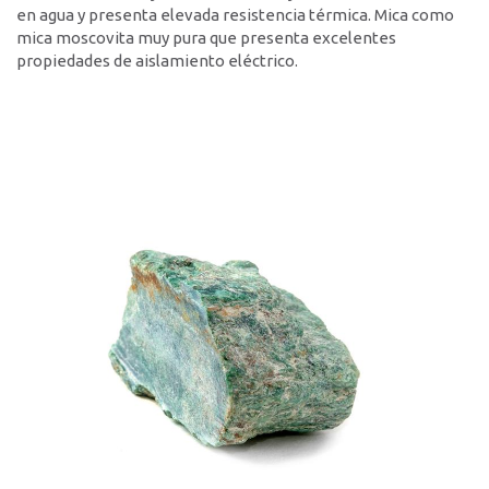
en agua y presenta elevada resistencia térmica. Mica como
Contacto
mica moscovita muy pura que presenta excelentes
propiedades de aislamiento eléctrico.
Localidades
Formulario de contacto
Personas de contacto