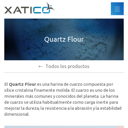
Buscar
ES
DE
Xatico
FR
Quartz Flour
Quiénes somos
EN
Política corporativa
Política medioambiental
Derechos humanos
Todos los productos
Código de conducta
El
Quartz Flour
es una harina de cuarzo compuesta por
Industrias
sílice cristalina finamente molida. El cuarzo es uno de los
minerales más comunes y conocidos del planeta. La harina
Productos
de cuarzo se utiliza habitualmente como carga inerte para
mejorar la dureza, la resistencia a la abrasión y la estabilidad
dimensional.
Socios