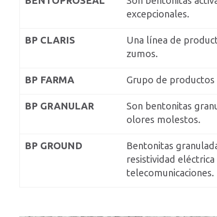
BENTOPROSEAL
Son bentonitas activ
excepcionales.
BP CLARIS
Una línea de product
zumos.
BP FARMA
Grupo de productos d
BP GRANULAR
Son bentonitas gran
olores molestos.
BP GROUND
Bentonitas granuladas
resistividad eléctric
telecomunicaciones.