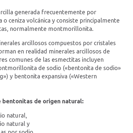
arcilla generada frecuentemente por
a o ceniza volcánica y consiste principalmente
tas, normalmente montmorillonita.
nerales arcillosos compuestos por cristales
orman en realidad minerales arcillosos de
res comunes de las esmectitas incluyen
ntmorillonita de sodio («bentonita de sodio»
») y bentonita expansiva («Western
e bentonitas de origen natural:
io natural,
io natural y
as por sodio.