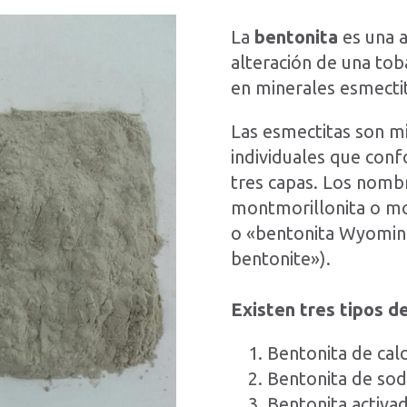
La
bentonita
es una 
alteración de una tob
en minerales esmecti
Las esmectitas son mi
individuales que conf
tres capas. Los nomb
montmorillonita o mo
o «bentonita Wyoming
bentonite»).
Existen tres tipos d
Bentonita de calc
Bentonita de sod
Bentonita activad