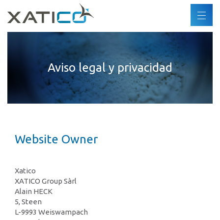
Buscar
ES
DE
Xatico
FR
Aviso legal y privacidad
Quiénes somos
EN
Política corporativa
Política medioambiental
Derechos humanos
Código de conducta
Website Owner
Industrias
Xatico
Productos
XATICO Group Sàrl
Alain HECK
Socios
5, Steen
L-9993 Weiswampach