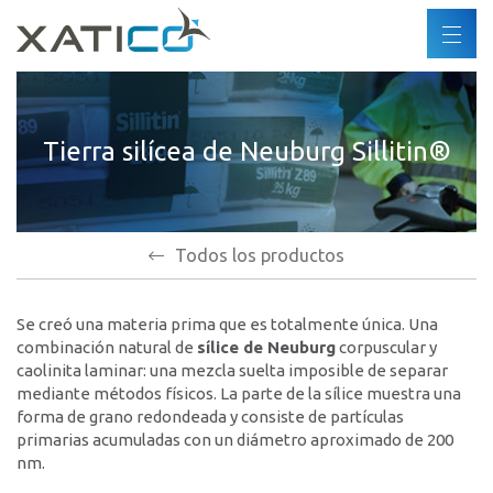
Buscar
ES
DE
Xatico
FR
Tierra silícea de Neuburg Sillitin®
Quiénes somos
EN
Política corporativa
Política medioambiental
Derechos humanos
Todos los productos
Código de conducta
Se creó una materia prima que es totalmente única. Una
Industrias
combinación natural de
sílice de Neuburg
corpuscular y
caolinita laminar: una mezcla suelta imposible de separar
Productos
mediante métodos físicos. La parte de la sílice muestra una
forma de grano redondeada y consiste de partículas
primarias acumuladas con un diámetro aproximado de 200
Socios
nm.